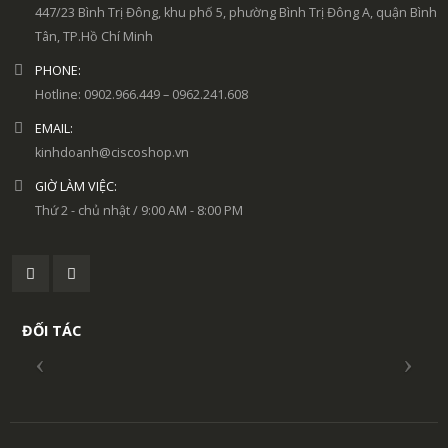
447/23 Bình Trị Đông, khu phố 5, phường Bình Trị Đông A, quận Bình
Tân, TP.Hồ Chí Minh
PHONE:
Hotline: 0902.966.449 – 0962.241.608
EMAIL:
kinhdoanh@ciscoshop.vn
GIỜ LÀM VIỆC:
Thứ 2 - chủ nhật / 9:00 AM - 8:00 PM
ĐỐI TÁC