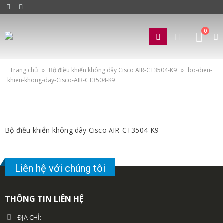
0
Trang chủ
»
Bộ điều khiển không dây Cisco AIR-CT3504-K9
»
bo-dieu-
khien-khong-day-Cisco-AIR-CT3504-K9
Bộ điều khiển không dây Cisco AIR-CT3504-K9
Liên hệ với chúng tôi
THÔNG TIN LIÊN HỆ
ĐỊA CHỈ: