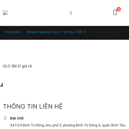
0
Trang chủ
»
Module quang Cisco 1 sợi GLC-BX-D
»
module-quang-
cisco-glc-bx-d
GLC-BX-D giá rẻ
Liên hệ với chúng tôi
THÔNG TIN LIÊN HỆ
ĐỊA CHỈ:
447/23 Bình Trị Đông, khu phố 5, phường Bình Trị Đông A, quận Bình Tân,