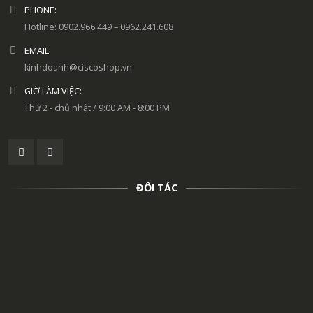
PHONE:
Hotline: 0902.966.449 – 0962.241.608
EMAIL:
kinhdoanh@ciscoshop.vn
GIỜ LÀM VIỆC:
Thứ 2 - chủ nhật / 9:00 AM - 8:00 PM
ĐỐI TÁC