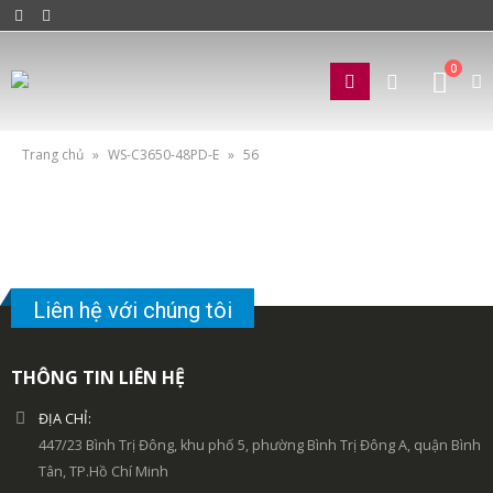
0
Trang chủ
»
WS-C3650-48PD-E
»
56
Liên hệ với chúng tôi
THÔNG TIN LIÊN HỆ
ĐỊA CHỈ:
447/23 Bình Trị Đông, khu phố 5, phường Bình Trị Đông A, quận Bình
Tân, TP.Hồ Chí Minh