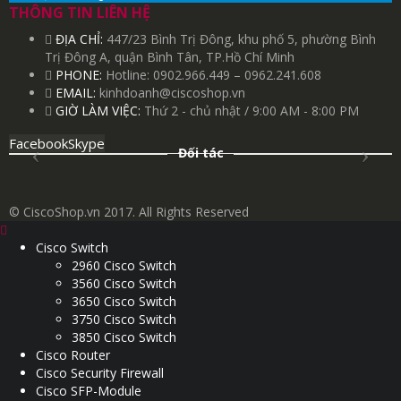
THÔNG TIN LIÊN HỆ
ĐỊA CHỈ:
447/23 Bình Trị Đông, khu phố 5, phường Bình
Trị Đông A, quận Bình Tân, TP.Hồ Chí Minh
PHONE:
Hotline: 0902.966.449 – 0962.241.608
EMAIL:
kinhdoanh@ciscoshop.vn
GIỜ LÀM VIỆC:
Thứ 2 - chủ nhật / 9:00 AM - 8:00 PM
Facebook
Skype
Đối tác
© CiscoShop.vn 2017. All Rights Reserved
Cisco Switch
2960 Cisco Switch
3560 Cisco Switch
3650 Cisco Switch
3750 Cisco Switch
3850 Cisco Switch
Cisco Router
Cisco Security Firewall
Cisco SFP-Module