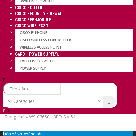
3850 CISCO SWITCH
CISCO ROUTER
CISCO SECURITY FIREWALL
CISCO SFP-MODULE
CISCO WIRELESS
CISCO IP PHONE
CISCO WIRELESS CONTROLLER
WIRELESS ACCESS POINT
CARD – POWER SUPPLY
CARD CISCO SWITCH
POWER SUPPLY
0
Trang chủ
»
WS-C3650-48PD-S
»
54
Liên hệ với chúng tôi