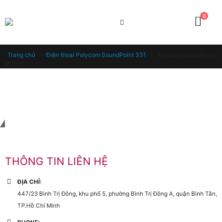
0
Trang chủ
»
Điện thoại Polycom SoundPoint 331
»
Polycom SoundPoint
IP 331
Liên hệ với chúng tôi
THÔNG TIN LIÊN HỆ
ĐỊA CHỈ:
447/23 Bình Trị Đông, khu phố 5, phường Bình Trị Đông A, quận Bình Tân,
TP.Hồ Chí Minh