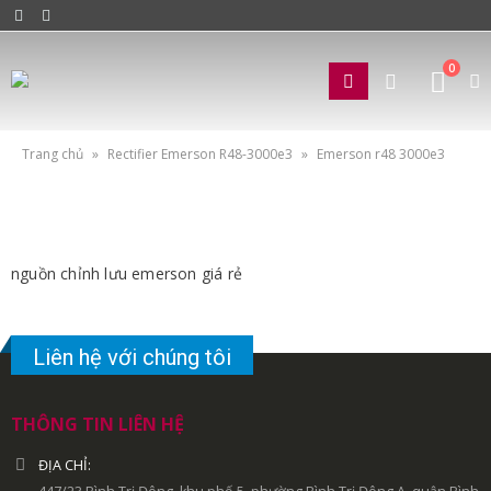
0
Trang chủ
»
Rectifier Emerson R48-3000e3
»
Emerson r48 3000e3
nguồn chỉnh lưu emerson giá rẻ
Liên hệ với chúng tôi
THÔNG TIN LIÊN HỆ
ĐỊA CHỈ: