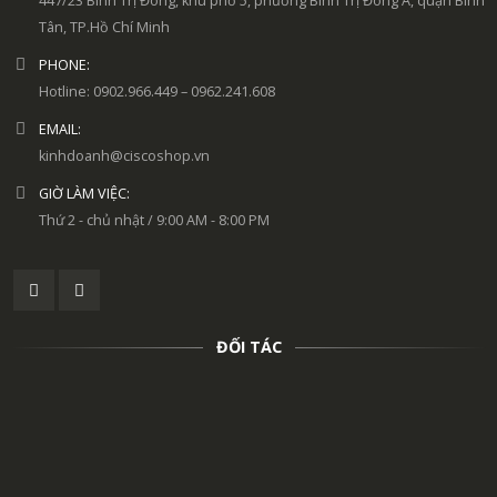
447/23 Bình Trị Đông, khu phố 5, phường Bình Trị Đông A, quận Bình
Tân, TP.Hồ Chí Minh
PHONE:
Hotline: 0902.966.449 – 0962.241.608
EMAIL:
kinhdoanh@ciscoshop.vn
GIỜ LÀM VIỆC:
Thứ 2 - chủ nhật / 9:00 AM - 8:00 PM
ĐỐI TÁC