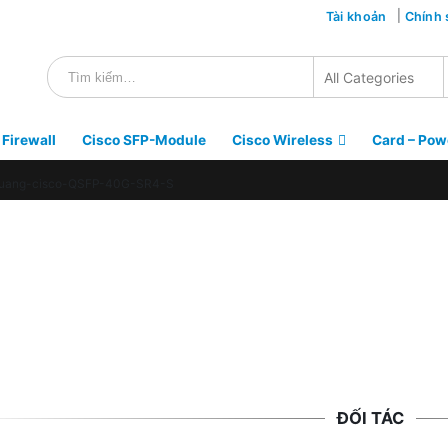
Tài khoản
Chính 
 Firewall
Cisco SFP-Module
Cisco Wireless
Card – Pow
uang-cisco-QSFP-40G-SR4-S
ĐỐI TÁC