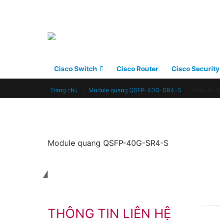
Cisco Switch
Cisco Router
Cisco Security
Trang chủ
»
Module quang QSFP-40G-SR4-S
»
Module-q
Module quang QSFP-40G-SR4-S
Liên hệ với chúng tôi
THÔNG TIN LIÊN HỆ