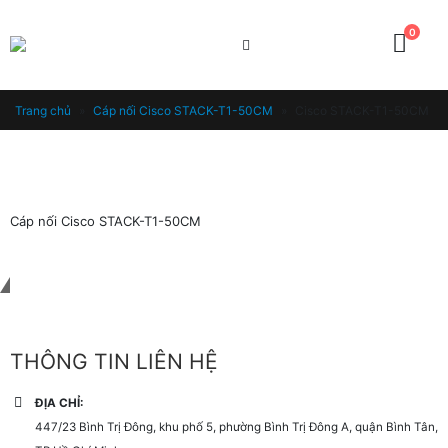
0
Trang chủ
»
Cáp nối Cisco STACK-T1-50CM
»
Cisco STACK-T1-50CM
Cáp nối Cisco STACK-T1-50CM
Liên hệ với chúng tôi
THÔNG TIN LIÊN HỆ
ĐỊA CHỈ:
447/23 Bình Trị Đông, khu phố 5, phường Bình Trị Đông A, quận Bình Tân,