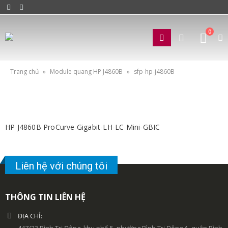
0
Trang chủ
»
Module quang HP J4860B
»
sfp-hp-j4860B
HP J4860B ProCurve Gigabit-LH-LC Mini-GBIC
Liên hệ với chúng tôi
THÔNG TIN LIÊN HỆ
ĐỊA CHỈ: