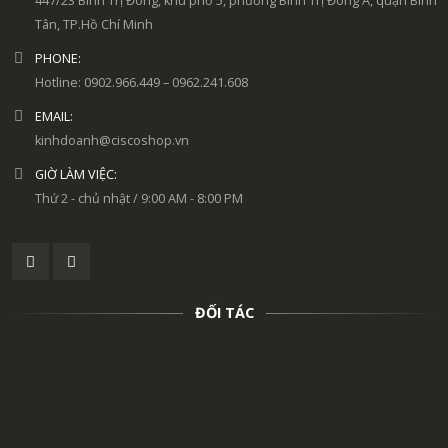
447/23 Bình Trị Đông, khu phố 5, phường Bình Trị Đông A, quận Bình
Tân, TP.Hồ Chí Minh
PHONE:
Hotline: 0902.966.449 – 0962.241.608
EMAIL:
kinhdoanh@ciscoshop.vn
GIỜ LÀM VIỆC:
Thứ 2 - chủ nhật / 9:00 AM - 8:00 PM
ĐỐI TÁC