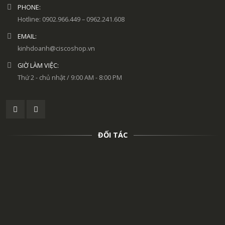
PHONE:
Hotline: 0902.966.449 – 0962.241.608
EMAIL:
kinhdoanh@ciscoshop.vn
GIỜ LÀM VIỆC:
Thứ 2 - chủ nhật / 9:00 AM - 8:00 PM
ĐỐI TÁC