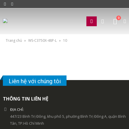
0
Trang chủ
»
WS-C3750X-48P-L
»
10
Liên hệ với chúng tôi
THÔNG TIN LIÊN HỆ
ĐỊA CHỈ:
447/23 Bình Trị Đông, khu phố 5, phường Bình Trị Đông A, quận Bình
Tân, TP.Hồ Chí Minh