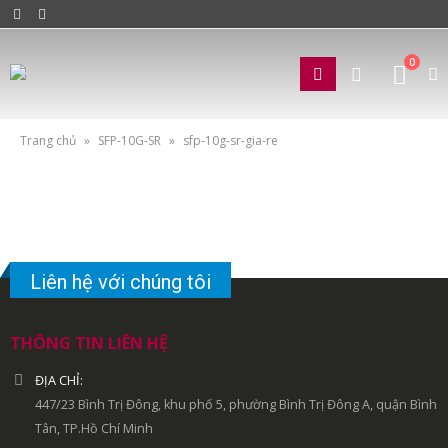
0
Trang chủ
»
SFP-10G-SR
»
sfp-10g-sr-gia-re
Liên hệ với chúng tôi
THÔNG TIN LIÊN HỆ
ĐỊA CHỈ:
447/23 Bình Trị Đông, khu phố 5, phường Bình Trị Đông A, quận Bình
Tân, TP.Hồ Chí Minh