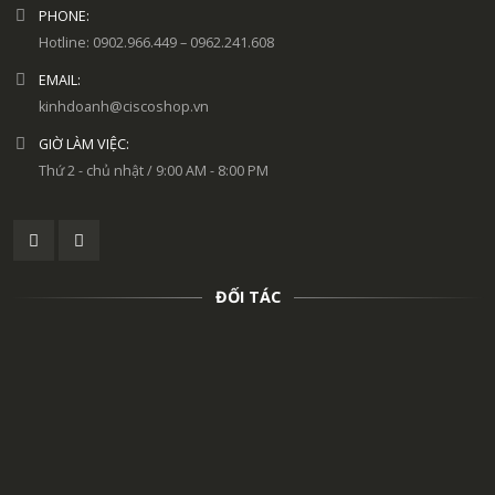
PHONE:
Hotline: 0902.966.449 – 0962.241.608
EMAIL:
kinhdoanh@ciscoshop.vn
GIỜ LÀM VIỆC:
Thứ 2 - chủ nhật / 9:00 AM - 8:00 PM
ĐỐI TÁC