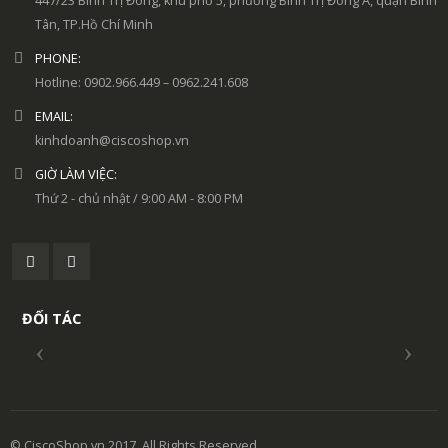
447/23 Bình Trị Đông, khu phố 5, phường Bình Trị Đông A, quận Bình
Tân, TP.Hồ Chí Minh
PHONE:
Hotline: 0902.966.449 – 0962.241.608
EMAIL:
kinhdoanh@ciscoshop.vn
GIỜ LÀM VIỆC:
Thứ 2 - chủ nhật / 9:00 AM - 8:00 PM
ĐỐI TÁC
© CiscoShop.vn 2017. All Rights Reserved