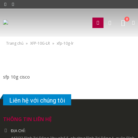
0
Trang chủ
»
XFP-10G-LR
»
xfp-10g-lr
sfp 10g cisco
Liên hệ với chúng tôi
THÔNG TIN LIÊN HỆ
ĐỊA CHỈ: