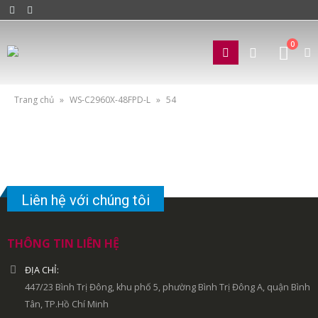
0
Trang chủ
»
WS-C2960X-48FPD-L
»
54
Liên hệ với chúng tôi
THÔNG TIN LIÊN HỆ
ĐỊA CHỈ:
447/23 Bình Trị Đông, khu phố 5, phường Bình Trị Đông A, quận Bình
Tân, TP.Hồ Chí Minh