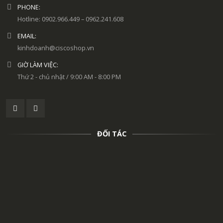
PHONE:
Hotline: 0902.966.449 – 0962.241.608
EMAIL:
kinhdoanh@ciscoshop.vn
GIỜ LÀM VIỆC:
Thứ 2 - chủ nhật / 9:00 AM - 8:00 PM
ĐỐI TÁC