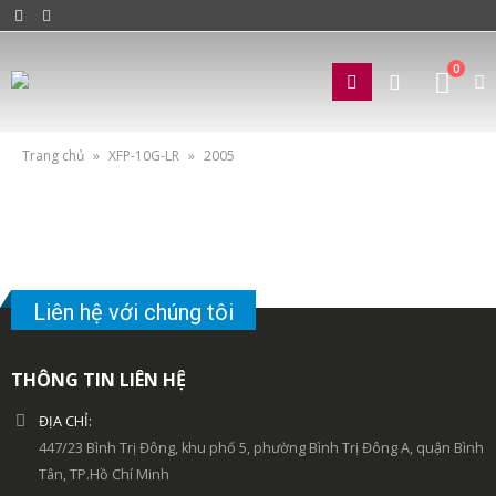
0
Trang chủ
»
XFP-10G-LR
»
2005
Liên hệ với chúng tôi
THÔNG TIN LIÊN HỆ
ĐỊA CHỈ:
447/23 Bình Trị Đông, khu phố 5, phường Bình Trị Đông A, quận Bình
Tân, TP.Hồ Chí Minh