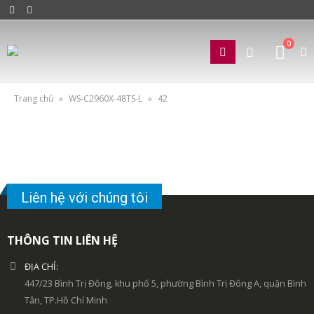
0
Trang chủ
»
WS-C2960X-48TS-L
»
42
Liên hệ với chúng tôi
THÔNG TIN LIÊN HỆ
ĐỊA CHỈ:
447/23 Bình Trị Đông, khu phố 5, phường Bình Trị Đông A, quận Bình
Tân, TP.Hồ Chí Minh