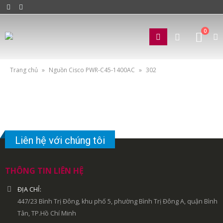
0
Trang chủ
»
Nguồn Cisco PWR-C45-1400AC
»
302
Liên hệ với chúng tôi
THÔNG TIN LIÊN HỆ
ĐỊA CHỈ:
447/23 Bình Trị Đông, khu phố 5, phường Bình Trị Đông A, quận Bình
Tân, TP.Hồ Chí Minh