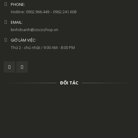
PHONE:
Hotline: 0902.966.449 – 0962.241.608
EMAIL:
kinhdoanh@ciscoshop.vn
GIỜ LÀM VIỆC:
Thứ 2 - chủ nhật / 9:00 AM - 8:00 PM
ĐỐI TÁC