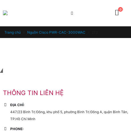
0
Trang chủ
»
Nguồn Cisco PWR-CAC-3000WAC
»
213
Liên hệ với chúng tôi
THÔNG TIN LIÊN HỆ
ĐỊA CHỈ:
447/23 Bình Trị Đông, khu phố 5, phường Bình Trị Đông A, quận Bình Tân,
TP.Hồ Chí Minh
PHONE: